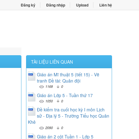
Đăng ký
Đăng nhập
Upload
Liên hệ
TÀI LIỆU LIÊN QUAN
Giáo án Mĩ thuật 5 (tiết 15) - Vẽ
tranh Đề tài: Quân đội
1168
0
Giáo án Lớp 5 - Tuần thứ 17
1050
0
Đề kiểm tra cuối học kỳ I môn Lịch
sử - Địa lý 5 - Trường Tiểu học Quân
Khê
2090
0
Giáo án 2 cột Tuần 1 - Lớp 5