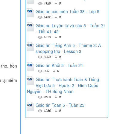
4129
0
Giáo án các môn Tuần 33 - Lớp 5
1452
0
Giáo án Luyện từ và câu 5 - Tuần 21
- Tiết 41, 42
1873
0
Giáo án Tiếng Anh 5 - Theme 3: A
shopping trip - Lesson 3
3004
0
Giáo án Khối 5 - Tuần 21
 thơ, hồn
990
0
Giáo án Thực hành Toán & Tiếng
 lại niềm
Việt Lớp 5 - Học kì 2 - Đinh Quốc
Nguyễn - TH Sông Nhạn
2523
0
Giáo án Toán 5 - Tuần 25
1280
0