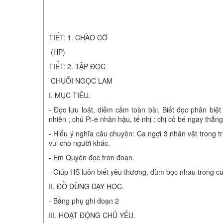
TIẾT: 1. CHÀO CỜ
(HP)
TIẾT: 2. TẬP ĐỌC
CHUỖI NGỌC LAM
I. MỤC TIÊU.
- Đọc lưu loát, diễm cảm toàn bài. Biết đọc phân biệt
nhiên ; chú Pi-e nhân hậu, tế nhị ; chị cô bé ngay thẳng,
- Hiểu ý nghĩa câu chuyện: Ca ngợi 3 nhân vật trong 
vui cho người khác.
- Em Quyên đọc trơn đoạn.
- Giúp HS luôn biết yêu thương, đùm bọc nhau trong c
II. ĐỒ DÙNG DẠY HỌC.
- Bảng phụ ghi đoạn 2
III. HOẠT ĐỘNG CHỦ YẾU.