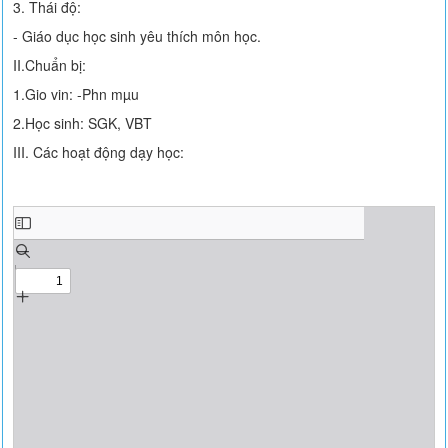
3. Thái độ:
- Giáo dục học sinh yêu thích môn học.
II.Chuẩn bị:
1.Gio vin: -Phn mµu
2.Học sinh: SGK, VBT
III. Các hoạt động dạy học: