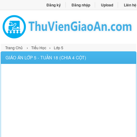
Đăng ký
Đăng nhập
Upload
Liên hệ
›
›
Trang Chủ
Tiểu Học
Lớp 5
GIÁO ÁN LỚP 5 - TUẦN 18 (CHIA 4 CỘT)