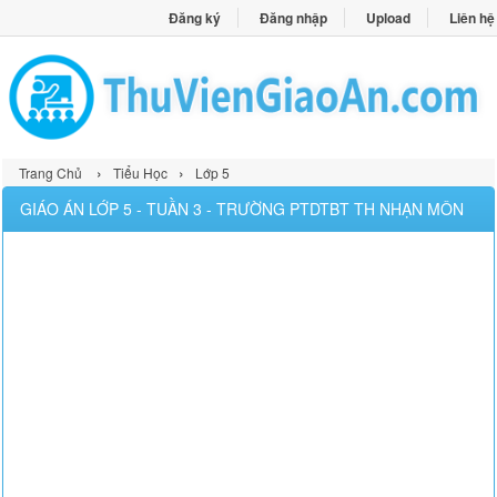
Đăng ký
Đăng nhập
Upload
Liên hệ
›
›
Trang Chủ
Tiểu Học
Lớp 5
GIÁO ÁN LỚP 5 - TUẦN 3 - TRƯỜNG PTDTBT TH NHẠN MÔN