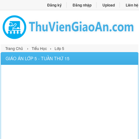
Đăng ký
Đăng nhập
Upload
Liên hệ
›
›
Trang Chủ
Tiểu Học
Lớp 5
GIÁO ÁN LỚP 5 - TUẦN THỨ 15