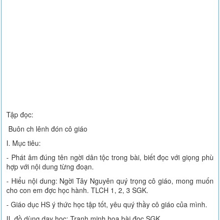
Tập đọc:
Buôn ch lênh đón cô giáo
I. Mục tiêu:
- Phát âm đúng tên ngời dân tộc trong bài, biết đọc với giọng phù
hợp với nội dung từng đoạn.
- Hiểu nội dung: Ngời Tây Nguyên quý trọng cô giáo, mong muốn
cho con em đợc học hành. TLCH 1, 2, 3 SGK.
- Giáo dục HS ý thức học tập tốt, yêu quý thầy cô giáo của mình.
II. đồ dùng dạy học: Tranh minh hoạ bài đọc SGK.