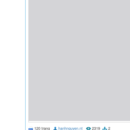
120 trang
hanhnguyen.nt
2319
2