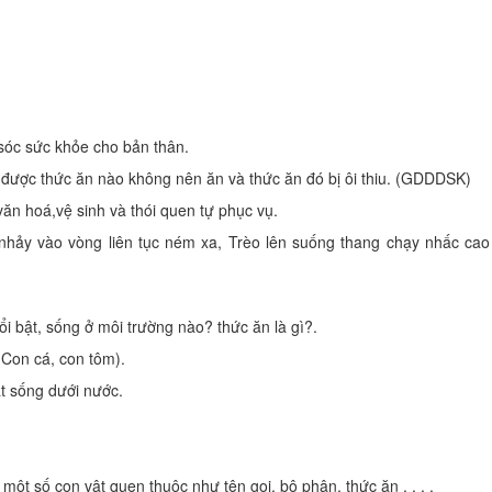
 sóc sức khỏe cho bản thân.
t được thức ăn nào không nên ăn và thức ăn đó bị ôi thiu. (GDDDSK)
văn hoá,vệ sinh và thói quen tự phục vụ.
 nhảy vào vòng liên tục ném xa, Trèo lên suống thang chạy nhấc cao
ổi bật, sống ở môi trường nào? thức ăn là gì?.
(Con cá, con tôm).
ật sống dưới nước.
 một số con vật quen thuộc như tên gọi, bộ phận, thức ăn . . . .