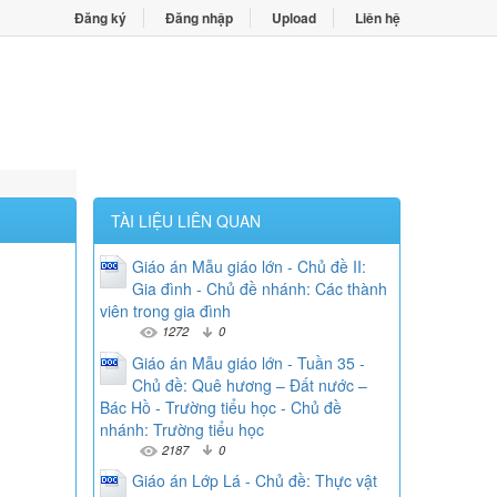
Đăng ký
Đăng nhập
Upload
Liên hệ
TÀI LIỆU LIÊN QUAN
Giáo án Mẫu giáo lớn - Chủ đề II:
Gia đình - Chủ đề nhánh: Các thành
viên trong gia đình
1272
0
Giáo án Mẫu giáo lớn - Tuần 35 -
Chủ đề: Quê hương – Đất nước –
Bác Hồ - Trường tiểu học - Chủ đề
nhánh: Trường tiểu học
2187
0
Giáo án Lớp Lá - Chủ đề: Thực vật