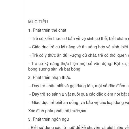
MỤC TIÊU
1. Phát triển thể chất
- Trẻ có kiến thức cơ bản về vệ sinh cơ thể, biết chăm
- Giáo dục trẻ cú kỹ năng về ăn uống hợp vệ sinh, biế
- Trẻ có ý thức ăn đủ l¬ượng đủ chất, trẻ có thói quen 
- Trẻ có kỹ năng thực hiện một số vận động: Bật xa,
bóng suống sàn và bắt bóng
2. Phát triển nhận thức.
- Dạy trẻ nhận biết và gọi đúng tên, một số đặc điểm n
- Dạy trẻ so sánh 2 vật nuôi qua các đặc điểm nổi bật 
- Giáo dục trẻ biết ăn uống, và bảo vệ các loại động v
Xác định phía phải,trái,trước,sau
3. Phát triển ngôn ngữ
- Biết sử dụng các từ ngữ để kể chuyện và giới thiệu về