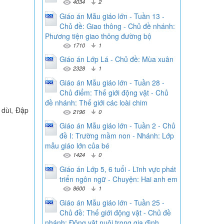
4034
2
Giáo án Mẫu giáo lớn - Tuần 13 -
Chủ đề: Giao thông - Chủ đề nhánh:
Phương tiện giao thông đường bộ
1710
1
Giáo án Lớp Lá - Chủ đề: Mùa xuân
2328
1
Giáo án Mẫu giáo lớn - Tuần 28 -
Chủ điểm: Thế giới động vật - Chủ
đề nhánh: Thế giới các loài chim
 dùi, Đập
2196
0
Giáo án Mẫu giáo lớn - Tuần 2 - Chủ
đề I: Trường mầm non - Nhánh: Lớp
mẫu giáo lớn của bé
1424
0
Giáo án Lớp 5, 6 tuổi - Lĩnh vực phát
triển ngôn ngữ - Chuyện: Hai anh em
8600
1
Giáo án Mẫu giáo lớn - Tuần 25 -
Chủ đề: Thế giới động vật - Chủ đề
nhánh: Động vật nuôi trong gia đình