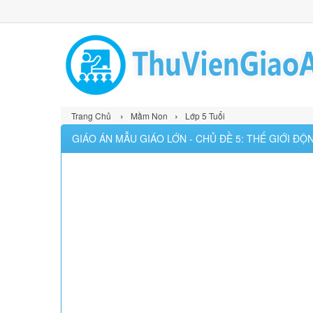
›
›
Trang Chủ
Mầm Non
Lớp 5 Tuổi
GIÁO ÁN MẪU GIÁO LỚN - CHỦ ĐỀ 5: THẾ GIỚI Đ