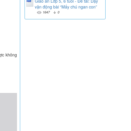
Giáo án Lớp 5, 6 tuổi - Đề tài: Dạy
vận động bài “Mấy chú ngan con”
1647
0
ược không