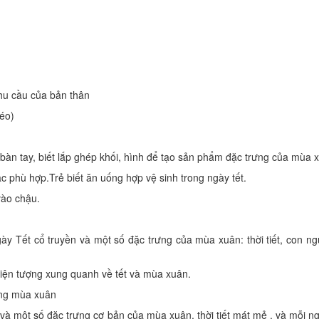
nhu cầu của bản thân
léo)
 bàn tay, biết lắp ghép khối, hình để tạo sản phẩm đặc trưng của mùa 
c phù hợp.Trẻ biết ăn uống hợp vệ sinh trong ngày tết.
vào chậu.
gày Tết cổ truyền và một số đặc trưng của mùa xuân: thời tiết, con ng
 hiện tượng xung quanh về tết và mùa xuân.
rong mùa xuân
n và một số đặc trưng cơ bản của mùa xuân, thời tiết mát mẻ . và mỗi n