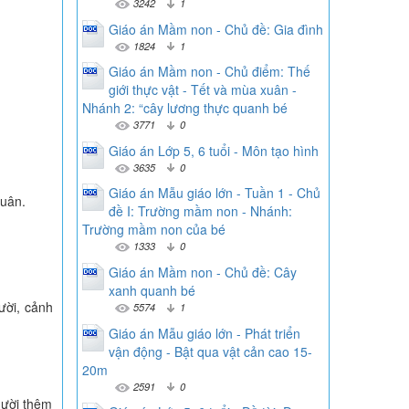
3242
1
Giáo án Mầm non - Chủ đề: Gia đình
1824
1
Giáo án Mầm non - Chủ điểm: Thế
giới thực vật - Tết và mùa xuân -
Nhánh 2: “cây lương thực quanh bé
3771
0
Giáo án Lớp 5, 6 tuổi - Môn tạo hình
3635
0
Giáo án Mẫu giáo lớn - Tuần 1 - Chủ
xuân.
đề I: Trường mầm non - Nhánh:
Trường mầm non của bé
1333
0
Giáo án Mầm non - Chủ đề: Cây
xanh quanh bé
ười, cảnh
5574
1
Giáo án Mẫu giáo lớn - Phát triển
vận động - Bật qua vật cản cao 15-
20m
2591
0
gười thêm