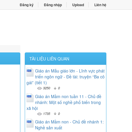
Đăng ký
Đăng nhập
Upload
Liên hệ
TÀI LIỆU LIÊN QUAN
Giáo án Mẫu giáo lớn - Lĩnh vực phát
triển ngôn ngữ - Đề tài: truyện “Ba cô
gái” (tiết 1)
3250
0
Giáo án Mầm non tuần 11 - Chủ đề
nhánh: Một số nghề phổ biến trong
xã hội
1735
0
Giáo án Mầm non - Chủ đề nhánh 1:
Nghề sản xuất