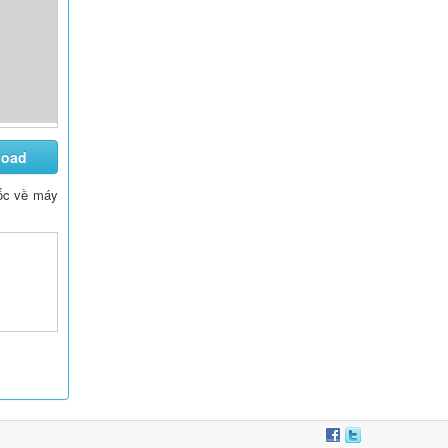
load
 gốc về máy