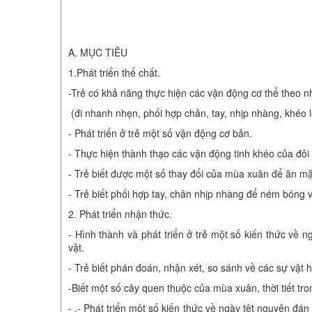
A. MỤC TIÊU
1.Phát triển thể chất.
-Trẻ có khả năng thực hiện các vận động cơ thể theo 
(đi nhanh nhẹn, phối hợp chân, tay, nhịp nhàng, khéo 
- Phát triển ở trẻ một số vận động cơ bản.
- Thực hiện thành thạo các vận động tinh khéo của đôi
- Trẻ biết được một số thay đổi của mùa xuân để ăn mặ
- Trẻ biết phối hợp tay, chân nhịp nhàng để ném bóng 
2. Phát triển nhận thức.
- Hình thành và phát triển ở trẻ một số kiến thức về n
vật.
- Trẻ biết phán đoán, nhận xét, so sánh về các sự vật
-Biết một số cây quen thuộc của mùa xuân, thời tiết t
- .- Phát triển một số kiến thức về ngày têt nguyên đá