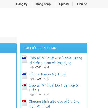
Đăng ký
Đăng nhập
Upload
Liên hệ
TÀI LIỆU LIÊN QUAN
Giáo án Mĩ thuật - Chủ đề 4: Trang
trí đường diềm và ứng dụng
2561
0
Kế hoạch môn Mỹ Thuật
1023
0
Giáo án Mĩ thuật lớp 1 đến lớp 5 -
Tuần 1
1032
0
Chương trình giáo dục phổ thông
môn Mĩ Thuật