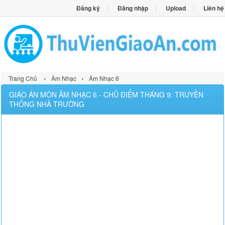
Đăng ký
Đăng nhập
Upload
Liên hệ
›
›
Trang Chủ
Âm Nhạc
Âm Nhạc 6
GIÁO ÁN MÔN ÂM NHẠC 6 - CHỦ ĐIỂM THÁNG 9: TRUYỀN
THỐNG NHÀ TRƯỜNG