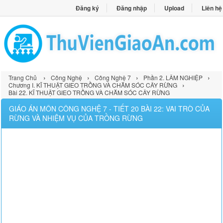
Đăng ký
Đăng nhập
Upload
Liên hệ
›
›
›
›
Trang Chủ
Công Nghệ
Công Nghệ 7
Phần 2. LÂM NGHIỆP
›
Chương I. KĨ THUẬT GIEO TRỒNG VÀ CHĂM SÓC CÂY RỪNG
Bài 22. KĨ THUẬT GIEO TRỒNG VÀ CHĂM SÓC CÂY RỪNG
GIÁO ÁN MÔN CÔNG NGHỆ 7 - TIẾT 20 BÀI 22: VAI TRÒ CỦA
RỪNG VÀ NHIỆM VỤ CỦA TRỒNG RỪNG