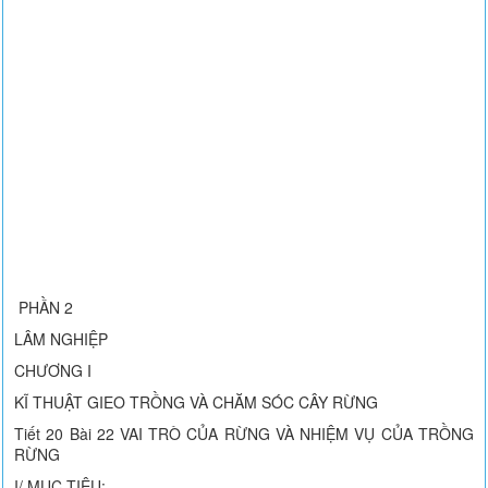
PHẦN 2
LÂM NGHIỆP
CHƯƠNG I
KĨ THUẬT GIEO TRỒNG VÀ CHĂM SÓC CÂY RỪNG
Tiết 20 Bài 22 VAI TRÒ CỦA RỪNG VÀ NHIỆM VỤ CỦA TRỒNG
RỪNG
I/ MỤC TIÊU: