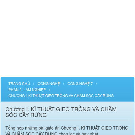
›
›
›
TRANG CHỦ
CÔNG NGHỆ
CÔNG NGHỆ 7
›
PHẦN 2. LÂM NGHIỆP
CHƯƠNG I. KĨ THUẬT GIEO TRỒNG VÀ CHĂM SÓC CÂY RỪNG
Chương I. KĨ THUẬT GIEO TRỒNG VÀ CHĂM
SÓC CÂY RỪNG
Tổng hợp những bài giáo án Chương I. KĨ THUẬT GIEO TRỒNG
VÀ CHĂM SÓC CÂY RỪNG chọn lọc và hay nhất.