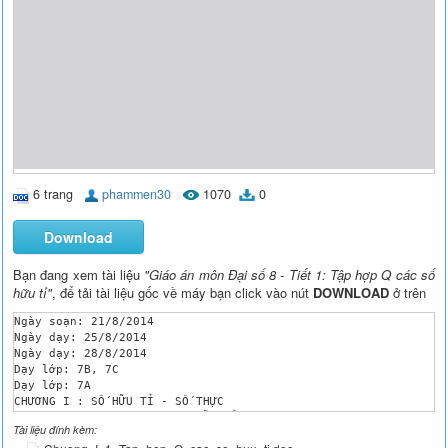
6 trang
phammen30
1070
0
Download
Bạn đang xem tài liệu
"Giáo án môn Đại số 8 - Tiết 1: Tập hợp Q các số
hữu tỉ"
, để tải tài liệu gốc về máy bạn click vào nút
DOWNLOAD
ở trên
Ngày soạn: 21/8/2014 

Ngày dạy: 25/8/2014

Ngày dạy: 28/8/2014

Dạy lớp: 7B, 7C

Dạy lớp: 7A

CHƯƠNG I : SỐ HỮU TỈ - SỐ THỰC

TIẾT 1 : TẬP HỢP Q CÁC SỐ HỮU TỈ

Tài liệu đính kèm:
1. Mục tiêu:
