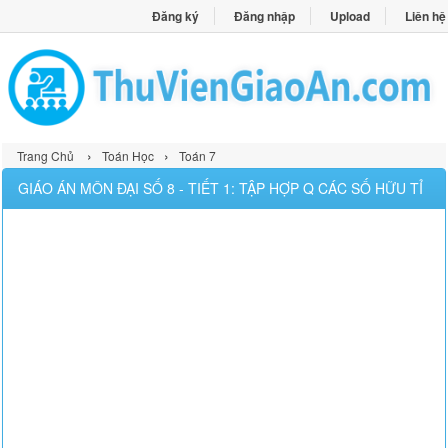
Đăng ký
Đăng nhập
Upload
Liên hệ
›
›
Trang Chủ
Toán Học
Toán 7
GIÁO ÁN MÔN ĐẠI SỐ 8 - TIẾT 1: TẬP HỢP Q CÁC SỐ HỮU TỈ