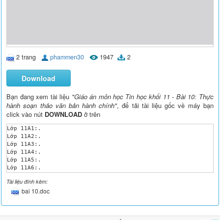
2 trang
phammen30
1947
2
Download
Bạn đang xem tài liệu
"Giáo án môn học Tin học khối 11 - Bài 10: Thực
hành soạn thảo văn bản hành chính"
, để tải tài liệu gốc về máy bạn
click vào nút
DOWNLOAD
ở trên
Lớp 11A1:.

Lớp 11A2:.

Lớp 11A3:.

Lớp 11A4:.

Lớp 11A5:.

Lớp 11A6:.

Tiết 26, 27, 28

Tài liệu đính kèm:
Bài 10: THỰC HÀNH SOẠN THẢO VĂN BẢN HÀNH CHÍNH

bai 10.doc
I - Mục đích, yêu cầu.

	Giúp Học sinh:

- Biết được cách trình bày một văn bản hành chính thông dụng.

- Biết các chức năng trình bày bảng và sử dụng bảng trong văn 