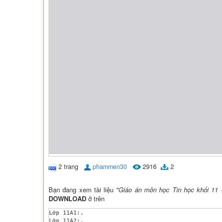
2 trang
phammen30
2916
2
Bạn đang xem tài liệu
"Giáo án môn học Tin học khối 11 
DOWNLOAD
ở trên
Lớp 11A1:.

Lớp 11A2:.
