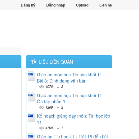
Đăng ký
Đăng nhập
Upload
Liên hệ
TÀI LIỆU LIÊN QUAN
Giáo án môn học Tin học khối 11 -
Bài 8: Định dạng văn bản
4078
2
Giáo án môn học Tin học khối 11 -
Ôn tập phần 3
1269
2
Kế hoạch giảng dạy môn: Tin học lớp
11
4700
1
Giáo án Tin học 11 - Tiết 18 đến tiết