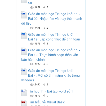
50
1929
3
Giáo án môn học Tin học khối 11 -
Bài 22: Nhập, tìm và thay thế nhanh
dữ liệu
1498
2
Giáo án môn học Tin học khối 11 -
Bài 19: Lập công thức để tính toán
1976
3
Giáo án môn học Tin học khối 11 -
Bài 10: Thực hành soạn thảo văn
bản hành chính
1947
2
Giáo án môn học Tin học khối 11 -
Bài 4: Một số tính năng khác trong
windows
2480
2
Tin học 11 - Bài tập word số 1
1619
0
Tìm hiểu về Visual Basic