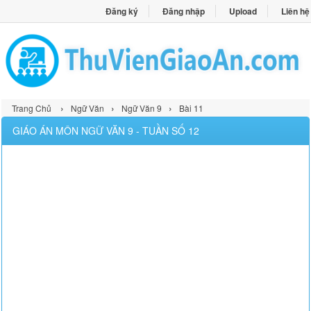
Đăng ký
Đăng nhập
Upload
Liên hệ
›
›
›
Trang Chủ
Ngữ Văn
Ngữ Văn 9
Bài 11
GIÁO ÁN MÔN NGỮ VĂN 9 - TUẦN SỐ 12