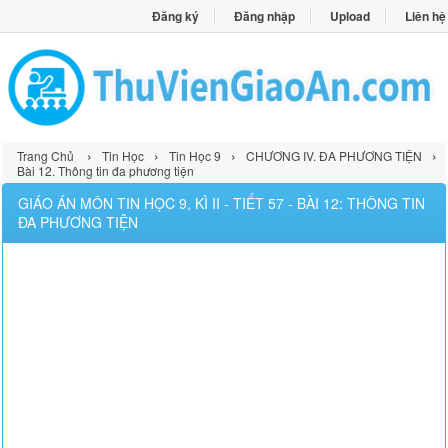
Đăng ký
Đăng nhập
Upload
Liên hệ
›
›
›
›
Trang Chủ
Tin Học
Tin Học 9
CHƯƠNG IV. ĐA PHƯƠNG TIỆN
Bài 12. Thông tin đa phương tiện
GIÁO ÁN MÔN TIN HỌC 9, KÌ II - TIẾT 57 - BÀI 12: THÔNG TIN
ĐA PHƯƠNG TIỆN