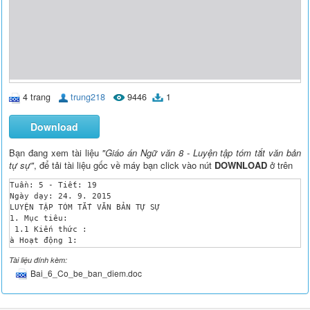
4 trang
trung218
9446
1
Download
Bạn đang xem tài liệu
"Giáo án Ngữ văn 8 - Luyện tập tóm tắt văn bản
tự sự"
, để tải tài liệu gốc về máy bạn click vào nút
DOWNLOAD
ở trên
Tuần: 5 - Tiết: 19

Ngày dạy: 24. 9. 2015

LUYỆN TẬP TÓM TẮT VĂN BẢN TỰ SỰ

1. Mục tiêu:

 1.1 Kiến thức : 

à Hoạt động 1: 

- HS biết: Biết vận dụng kiến thức đã học ở tiết 18 vào việc t
Tài liệu đính kèm:
- HS hiểu:- Cách tóm tắt nội dung văn bản tự sự một cách ngắn 
Bai_6_Co_be_ban_diem.doc
1.2 Kĩ năng:

- HS thực hiện được: + Phân biệt sự khác nhau giữa tóm tắt khá
 +Tóm tắt văn bản tự sự phù hợp với yêu cầu sử dụng.

- HS thực hiện thành thạo:+ Đọc - hiểu, nắm bắt được toàn bộ c