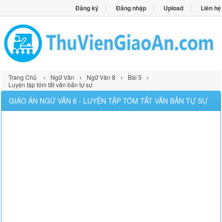
Đăng ký
Đăng nhập
Upload
Liên hệ
›
›
›
›
Trang Chủ
Ngữ Văn
Ngữ Văn 8
Bài 5
Luyện tập tóm tắt văn bản tự sự
GIÁO ÁN NGỮ VĂN 8 - LUYỆN TẬP TÓM TẮT VĂN BẢN TỰ SỰ