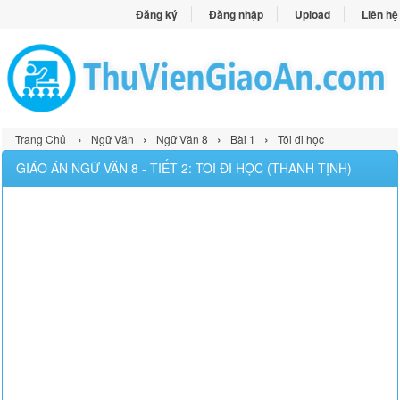
Đăng ký
Đăng nhập
Upload
Liên hệ
›
›
›
›
Trang Chủ
Ngữ Văn
Ngữ Văn 8
Bài 1
Tôi đi học
GIÁO ÁN NGỮ VĂN 8 - TIẾT 2: TÔI ĐI HỌC (THANH TỊNH)