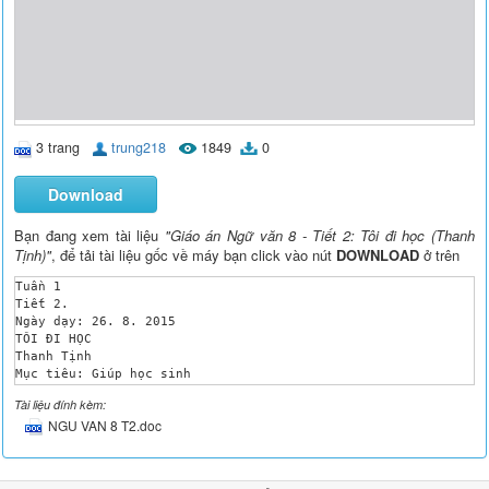
3 trang
trung218
1849
0
Download
Bạn đang xem tài liệu
"Giáo án Ngữ văn 8 - Tiết 2: Tôi đi học (Thanh
Tịnh)"
, để tải tài liệu gốc về máy bạn click vào nút
DOWNLOAD
ở trên
Tuần 1

Tiết 2.

Ngày dạy: 26. 8. 2015

TÔI ĐI HỌC

Thanh Tịnh

Mục tiêu: Giúp học sinh 

Kiến thức: 

Tài liệu đính kèm:
 Hoạt động 2, 3 : Học sinh biết cảm nhận được tâm trạng hồi hộ
NGU VAN 8 T2.doc
Hoạt động 2, 3 : Học sinh hiểu thấy được ngòi bút văn xuôi già
Kĩ năng: 

Học sinh thực hiện được: phân tích, tìm hiểu, cảm thụ truyện.

Học sinh thực hiện thành thạo: rèn kĩ năng đọc diễn cảm, 
