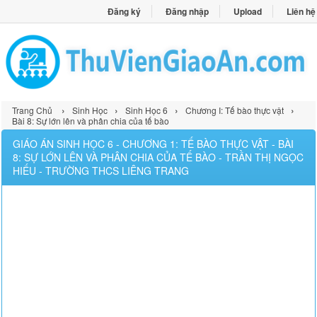
Đăng ký
Đăng nhập
Upload
Liên hệ
›
›
›
›
Trang Chủ
Sinh Học
Sinh Học 6
Chương I: Tế bào thực vật
Bài 8: Sự lớn lên và phân chia của tế bào
GIÁO ÁN SINH HỌC 6 - CHƯƠNG 1: TẾ BÀO THỰC VẬT - BÀI
8: SỰ LỚN LÊN VÀ PHÂN CHIA CỦA TẾ BÀO - TRẦN THỊ NGỌC
HIẾU - TRƯỜNG THCS LIÊNG TRANG