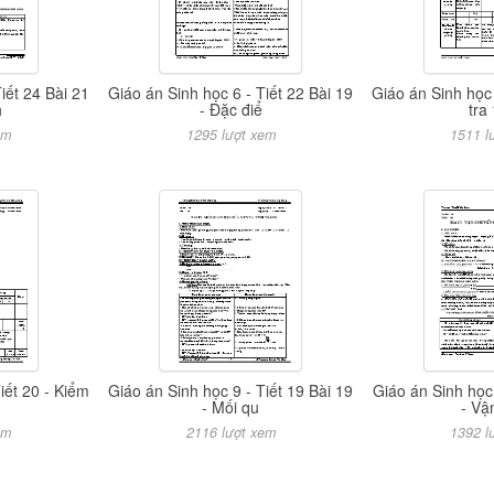
iết 24 Bài 21
Giáo án Sinh học 6 - Tiết 22 Bài 19
Giáo án Sinh học 
h
- Đặc điể
tra 
em
1295 lượt xem
1511 l
iết 20 - Kiểm
Giáo án Sinh học 9 - Tiết 19 Bài 19
Giáo án Sinh học 
- Mối qu
- Vậ
em
2116 lượt xem
1392 l