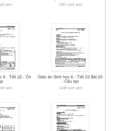
ượt xem
1581 lượt xem
c 9 - Tiết 22 - Ôn
Giáo án Sinh học 6 - Tiết 23 Bài 20
ập
- Cấu tạo
ượt xem
1436 lượt xem