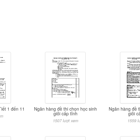
Tiết 1 đến 11
Ngân hàng đề thi chọn học sinh
Ngân hàng đề t
giỏi cấp tỉnh
giỏi c
em
1507 lượt xem
1559 l