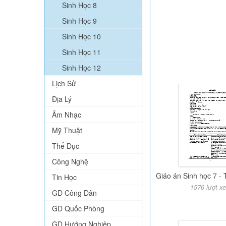
Sinh Học 8
Sinh Học 9
Sinh Học 10
Sinh Học 11
Sinh Học 12
Lịch Sử
Địa Lý
Âm Nhạc
Mỹ Thuật
Thể Dục
Công Nghệ
Giáo án Sinh học 7 - 
Tin Học
1576 lượt x
GD Công Dân
GD Quốc Phòng
GD Hướng Nghiệp