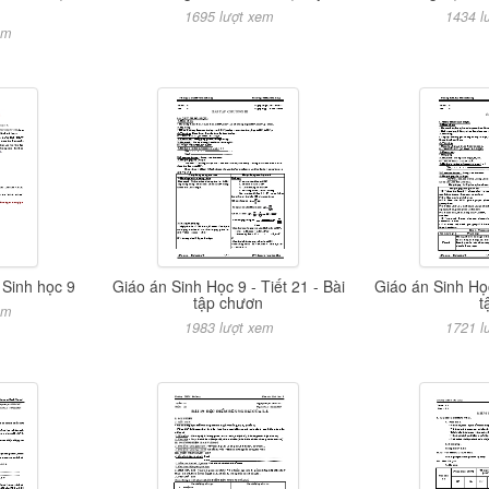
1695 lượt xem
1434 l
em
 Sinh học 9
Giáo án Sinh Học 9 - Tiết 21 - Bài
Giáo án Sinh Họ
tập chươn
t
em
1983 lượt xem
1721 l