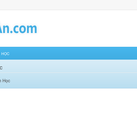
H HỌC
c
h Học