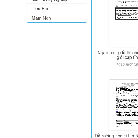
Tiểu Học
Mầm Non
Ngân hàng đề thi ch
giỏi cấp tỉ
1416 lượt x
Đề cương học kì I, mô