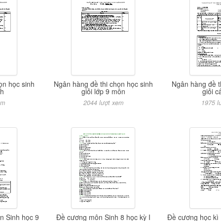
ọn học sinh
Ngân hàng đề thi chọn học sinh
Ngân hàng đề t
nh
giỏi lớp 9 môn
giỏi c
em
2044 lượt xem
1975 l
n Sinh học 9
Đề cương môn Sinh 8 học kỳ I
Đề cương học kì 