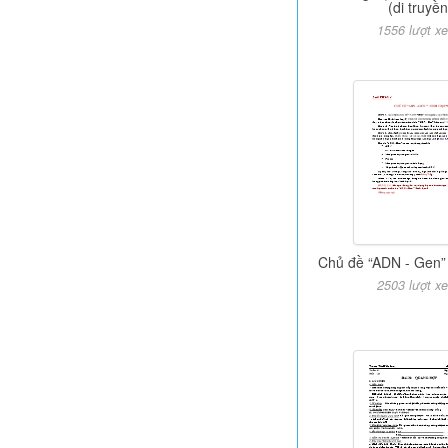
(di truyền
1556 lượt x
Chủ đề “ADN - Gen”
2503 lượt x