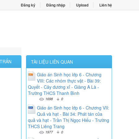
Đăng ký
Đăng nhập
Upload
Liên hệ
 TRẤN
TÀI LIỆU LIÊN QUAN
Giáo án Sinh học lớp 6 - Chương
VIII: Các nhóm thực vật - Bài 39:
Quyết - Cây dương xỉ - Giàng A Là -
Trường THCS Thanh Bình
1698
0
Giáo án Sinh học lớp 6 - Chương VII:
Quả và hạt - Bài 34: Phát tán của
quả và hạt - Trần Thị Ngọc Hiếu - Trường
THCS Liêng Trang
1977
0