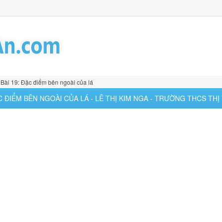
Bài 19: Đặc điểm bên ngoài của lá
ĐẶC ĐIỂM BÊN NGOÀI CỦA LÁ - LÊ THỊ KIM NGA - TRƯỜNG THCS THỊ