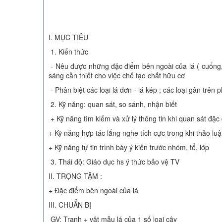
I. MỤC TIÊU
1. Kiến thức
- Nêu được những đặc điểm bên ngoài của lá ( cuống, 
sáng cần thiết cho việc chế tạo chất hữu cơ
- Phân biệt các loại lá đơn - lá kép ; các loại gân trên p
2. Kỹ năng: quan sát, so sánh, nhận biết
+ Kỹ năng tìm kiếm và xử lý thông tin khi quan sát đặc 
+ Kỹ năng hợp tác lắng nghe tích cực trong khi thảo l
+ Kỹ năng tự tin trình bày ý kiến trước nhóm, tổ, lớp
3. Thái độ: Giáo dục hs ý thức bảo vệ TV
II. TRỌNG TẬM :
+ Đặc điểm bên ngoài của lá
III. CHUẨN BỊ
GV: Tranh + vật mẫu lá của 1 số loại cây