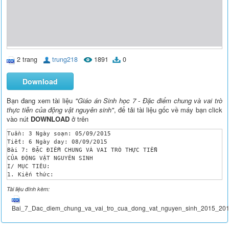
2 trang
trung218
1891
0
Download
Bạn đang xem tài liệu
"Giáo án Sinh học 7 - Đặc điểm chung và vai trò
thực tiễn của động vật nguyên sinh"
, để tải tài liệu gốc về máy bạn click
vào nút
DOWNLOAD
ở trên
Tuần: 3	Ngày soạn: 05/09/2015

Tiết: 6	Ngày day: 08/09/2015

Bài 7: ĐẶC ĐIỂM CHUNG VÀ VAI TRÒ THỰC TIỄN 

CỦA ĐỘNG VẬT NGUYÊN SINH

I/ MỤC TIÊU:

1. Kiến thức: 

- Trình bày tính đa dạng về hình thái, cấu tạo, hoạt động và đ
Tài liệu đính kèm:
- Nêu được vai trò của động vật nguyên sinh với đời sống con n
2. Kĩ năng: - Rèn kĩ năng quan sát thu thập kiến thức. Kĩ năng
3. Thái độ: - Giáo dục ý thức học tập, giữ vệ sinh môi trường 
Bai_7_Dac_diem_chung_va_vai_tro_cua_dong_vat_nguyen_sinh_2015_201
II/ PHƯƠNG TIỆN DẠY VÀ HỌC:

1. Chuẩn bị của giáo viên: - Tư liệu về trùng gây bệnh ở người