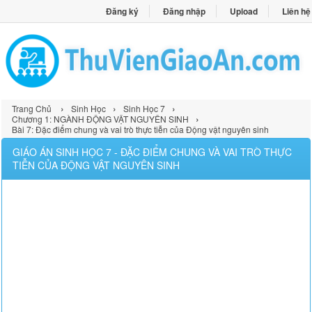
Đăng ký
Đăng nhập
Upload
Liên hệ
›
›
›
Trang Chủ
Sinh Học
Sinh Học 7
›
Chương 1: NGÀNH ĐỘNG VẬT NGUYÊN SINH
Bài 7: Đặc điểm chung và vai trò thực tiễn của Động vật nguyên sinh
GIÁO ÁN SINH HỌC 7 - ĐẶC ĐIỂM CHUNG VÀ VAI TRÒ THỰC
TIỄN CỦA ĐỘNG VẬT NGUYÊN SINH