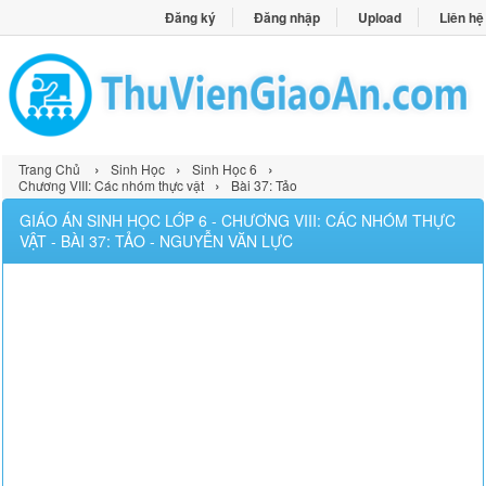
Đăng ký
Đăng nhập
Upload
Liên hệ
›
›
›
Trang Chủ
Sinh Học
Sinh Học 6
›
Chương VIII: Các nhóm thực vật
Bài 37: Tảo
GIÁO ÁN SINH HỌC LỚP 6 - CHƯƠNG VIII: CÁC NHÓM THỰC
VẬT - BÀI 37: TẢO - NGUYỄN VĂN LỰC