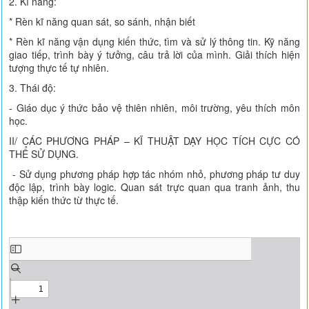
2. Kĩ năng:
* Rèn kĩ năng quan sát, so sánh, nhận biết
* Rèn kĩ năng vận dụng kiến thức, tìm và sử lý thông tin. Kỹ năng
giao tiếp, trình bày ý tưởng, câu trả lời của mình. Giải thích hiện
tượng thực tế tự nhiên.
3. Thái độ:
- Giáo dục ý thức bảo vệ thiên nhiên, môi trường, yêu thích môn
học.
II/ CÁC PHƯƠNG PHÁP – KĨ THUẬT DẠY HỌC TÍCH CỰC CÓ
THỂ SỬ DỤNG.
- Sử dụng phương pháp hợp tác nhóm nhỏ, phương pháp tư duy
độc lập, trình bày logic. Quan sát trực quan qua tranh ảnh, thu
thập kiến thức từ thực tế.