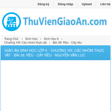
Đăng ký
Đăng nhập
Upload
Liên hệ
›
›
›
Trang Chủ
Sinh Học
Sinh Học 6
›
Chương VIII: Các nhóm thực vật
Bài 38: Rêu - Cây rêu
GIÁO ÁN SINH HỌC LỚP 6 - CHƯƠNG VIII: CÁC NHÓM THỰC
VẬT - BÀI 38: RÊU - CÂY RÊU - NGUYỄN VĂN LỰC