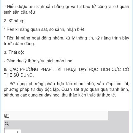
- Hiểu được rêu sinh sản bằng gì và túi bào tử cũng là cơ quan
sinh sản của rêu
2. Kĩ năng:
* Rèn kĩ năng quan sát, so sánh, nhận biết
* Rèn kĩ năng hoạt động nhóm, xử lý thông tin, kỹ năng trình bày
trước đám đông.
3. Thái độ:
- Giáo dục ý thức yêu thích môn học.
II/ CÁC PHƯƠNG PHÁP – KĨ THUẬT DẠY HỌC TÍCH CỰC CÓ
THỂ SỬ DỤNG.
- Sử dụng phương pháp hợp tác nhóm nhỏ, vấn đáp tìm tòi,
phương pháp tư duy độc lập. Quan sát trực quan qua tranh ảnh,
sử dụng các dụng cụ dạy học, thu thập kiến thức từ thực tế.