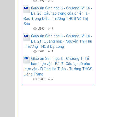
1743
0
Giáo án Sinh học 6 - Chương IV: Lá -
Bài 20: Cấu tạo trong của phiến lá -
Đào Trọng Điều - Trường THCS Võ Thị
Sáu
2240
1
Giáo án Sinh học 6 - Chương IV: Lá -
Bài 21: Quang hợp - Nguyễn Thị Thu
- Trường THCS Đạ Long
1701
1
Giáo án Sinh học 6 - Chương 1: Tế
bào thực vật - Bài 7: Cấu tạo tế bào
thực vật - R'Ông Ha Tuân - Trường THCS
Liêng Trang
1953
0