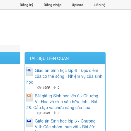
Đăng ký
Đăng nhập
Upload
Liên hệ
TÀI LIỆU LIÊN QUAN
Giáo án Sinh học lớp 6 - Đặc điểm
của cơ thể sống - Nhiệm vụ của sinh
học
1606
0
Bài giảng Sinh học lớp 6 - Chương
VI: Hoa và sinh sản hữu tính - Bài
28: Cấu tạo và chức năng của hoa
2338
0
Giáo án Sinh học lớp 6 - Chương
VIII: Các nhóm thực vật - Bài 39: