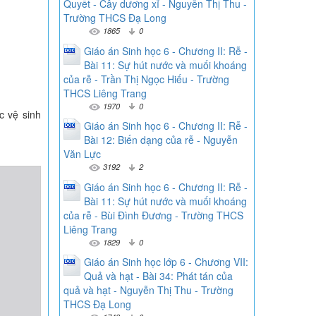
Quyết - Cây dương xỉ - Nguyễn Thị Thu -
Trường THCS Đạ Long
1865
0
Giáo án Sinh học 6 - Chương II: Rễ -
Bài 11: Sự hút nước và muối khoáng
của rễ - Trần Thị Ngọc Hiếu - Trường
THCS Liêng Trang
1970
0
c vệ sinh
Giáo án Sinh học 6 - Chương II: Rễ -
Bài 12: Biến dạng của rễ - Nguyễn
Văn Lực
3192
2
Giáo án Sinh học 6 - Chương II: Rễ -
Bài 11: Sự hút nước và muối khoáng
của rễ - Bùi Đình Đương - Trường THCS
Liêng Trang
1829
0
Giáo án Sinh học lớp 6 - Chương VII:
Quả và hạt - Bài 34: Phát tán của
quả và hạt - Nguyễn Thị Thu - Trường
THCS Đạ Long