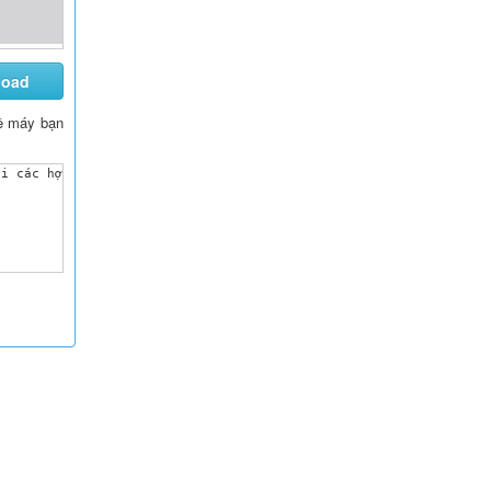
load
 về máy bạn