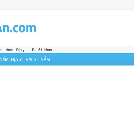
›
n - Nấm - Địa y
Bài 51: Nấm
ẤM, ĐỊA Y - BÀI 51: NẤM