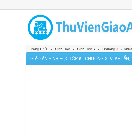
›
›
›
Trang Chủ
Sinh Học
Sinh Học 6
Chương X: Vi khuẩ
GIÁO ÁN SINH HỌC LỚP 6 - CHƯƠNG X: VI KHUẨN, N