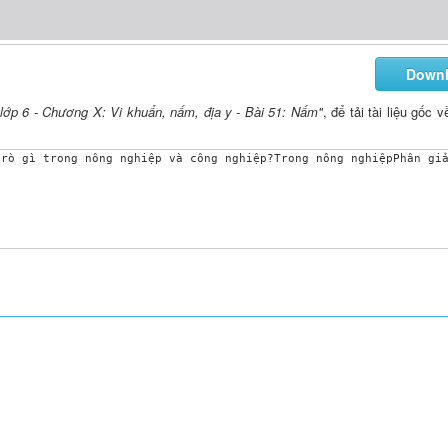
Down
lớp 6 - Chương X: Vi khuẩn, nấm, địa y - Bài 51: Nấm"
, để tải tài liệu gốc