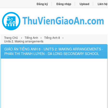
Đăng ký
Đăng nhập
Upload
Liên hệ
›
›
›
Trang Chủ
Tiếng Anh
Tiếng Anh 8
Units 2. Making arrangements
GIÁO ÁN TIẾNG ANH 8 - UNITS 2: MAKING ARRANGEMENTS -
PHAN THI THANH LUYEN - DA LONG SECONDARY SCHOOL