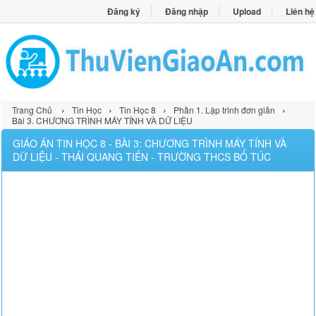
Đăng ký
Đăng nhập
Upload
Liên hệ
›
›
›
›
Trang Chủ
Tin Học
Tin Học 8
Phần 1. Lập trình đơn giản
Bài 3. CHƯƠNG TRÌNH MÁY TÍNH VÀ DỮ LIỆU
GIÁO ÁN TIN HỌC 8 - BÀI 3: CHƯƠNG TRÌNH MÁY TÍNH VÀ
DỮ LIỆU - THÁI QUANG TIẾN - TRƯỜNG THCS BỔ TÚC