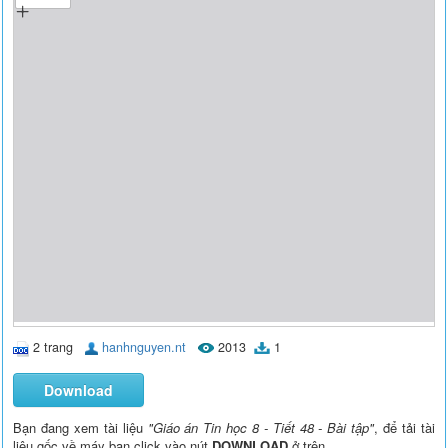
2 trang
hanhnguyen.nt
2013
1
Download
Bạn đang xem tài liệu
"Giáo án Tin học 8 - Tiết 48 - Bài tập"
, để tải tài
liệu gốc về máy bạn click vào nút
DOWNLOAD
ở trên