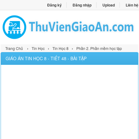
Đăng ký
Đăng nhập
Upload
Liên hệ
›
›
›
Trang Chủ
Tin Học
Tin Học 8
Phần 2. Phần mềm học tập
GIÁO ÁN TIN HỌC 8 - TIẾT 48 - BÀI TẬP