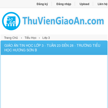
Đăng ký
Đăng nhập
Upload
Liên hệ
›
›
Trang Chủ
Tiểu Học
Lớp 3
GIÁO ÁN TIN HỌC LỚP 3 - TUẦN 23 ĐẾN 28 - TRƯỜNG TIỂU
HỌC HƯƠNG SƠN B