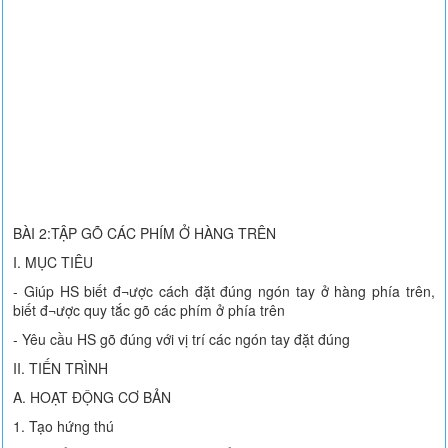
BÀI 2:TẬP GÕ CÁC PHÍM Ở HÀNG TRÊN
I. MỤC TIÊU
- Giúp HS biết đ¬ược cách đặt đúng ngón tay ở hàng phía trên,
biết đ¬ược quy tắc gõ các phím ở phía trên
- Yêu cầu HS gõ đúng với vị trí các ngón tay đặt đúng
II. TIẾN TRÌNH
A. HOẠT ĐỘNG CƠ BẢN
1. Tạo hứng thú