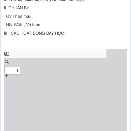
II. CHUẨN BỊ:
· GV:Phấn màu.
· HS: SGK , Vở toán .
III . CÁC HOẠT ĐỘNG DẠY HỌC :