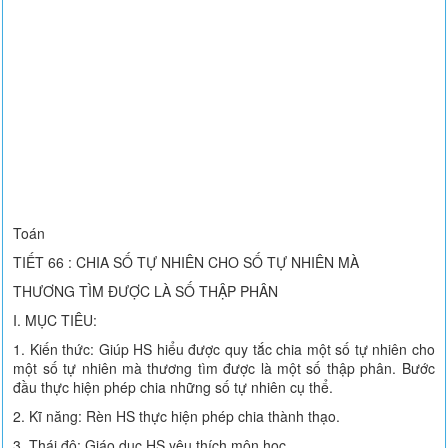
Toán
TIẾT 66 : CHIA SỐ TỰ NHIÊN CHO SỐ TỰ NHIÊN MÀ
THƯƠNG TÌM ĐƯỢC LÀ SỐ THẬP PHÂN
I. MỤC TIÊU:
1. Kiến thức: Giúp HS hiểu được quy tắc chia một số tự nhiên cho
một số tự nhiên mà thương tìm được là một số thập phân. Bước
đầu thực hiện phép chia những số tự nhiên cụ thể.
2. Kĩ năng: Rèn HS thực hiện phép chia thành thạo.
3. Thái độ: Giáo dục HS yêu thích môn học.