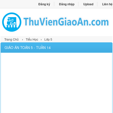
Đăng ký
Đăng nhập
Upload
Liên hệ
›
›
Trang Chủ
Tiểu Học
Lớp 5
GIÁO ÁN TOÁN 5 - TUẦN 14