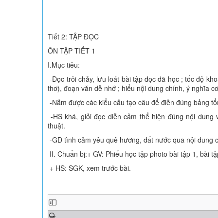
Tiết 2: TẬP ĐỌC
ÔN TẬP TIẾT 1
I.Mục tiêu:
-Đọc trôi chảy, lưu loát bài tập đọc đã học ; tốc độ k
thơ), đoạn văn dễ nhớ ; hiểu nội dung chính, ý nghĩa cơ
-Nắm được các kiểu cấu tạo câu để điền đúng bảng tổ
-HS khá, giỏi đọc diễn cảm thể hiện đúng nội dung 
thuật.
-GD tình cảm yêu quê hương, đất nước qua nội dung ch
II. Chuẩn bị:+ GV: Phiếu học tập photo bài tập 1, bài tập 
+ HS: SGK, xem trước bài.