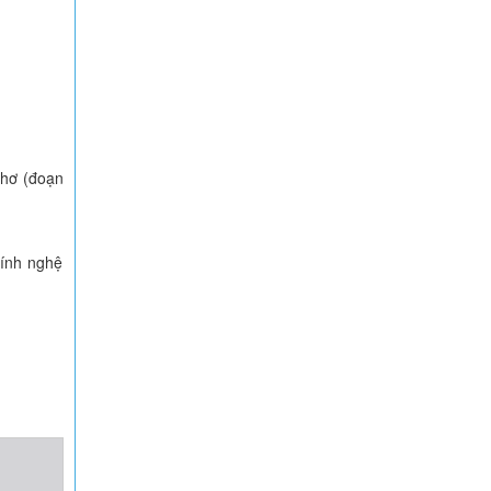
 thơ (đoạn
tính nghệ