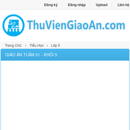
Đăng ký
Đăng nhập
Upload
Liên hệ
›
›
Trang Chủ
Tiểu Học
Lớp 5
GIÁO ÁN TUẦN 31 - KHỐI 5