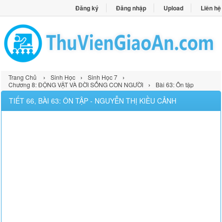
Đăng ký
Đăng nhập
Upload
Liên hệ
›
›
›
Trang Chủ
Sinh Học
Sinh Học 7
›
Chương 8: ĐỘNG VẬT VÀ ĐỜI SỐNG CON NGƯỜI
Bài 63: Ôn tập
TIẾT 66, BÀI 63: ÔN TẬP - NGUYỄN THỊ KIỀU CẢNH