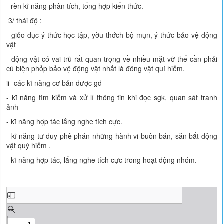
- rèn kĩ năng phân tích, tổng hợp kiến thức.
3/ thái độ :
- giỏo dục ý thức học tập, yờu thớch bộ mụn, ý thức bảo vệ động
vật
- động vật có vai trũ rất quan trọng về nhiều mặt vỡ thế cần phải
cú biện phỏp bảo vệ động vật nhất là đông vật quí hiếm.
ii- các kĩ năng cơ bản được gd
- kĩ năng tìm kiếm và xử lí thông tin khi đọc sgk, quan sát tranh
ảnh
- kĩ năng hợp tác lắng nghe tích cực.
- kĩ năng tư duy phê phán những hành vi buôn bán, săn bắt động
vật quý hiếm .
- kĩ năng hợp tác, lắng nghe tích cực trong hoạt động nhóm.