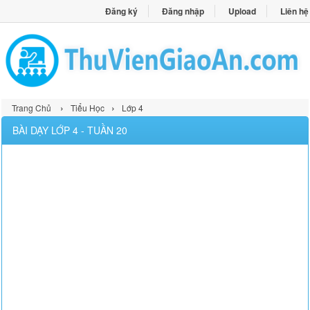
Đăng ký
Đăng nhập
Upload
Liên hệ
›
›
Trang Chủ
Tiểu Học
Lớp 4
BÀI DẠY LỚP 4 - TUẦN 20