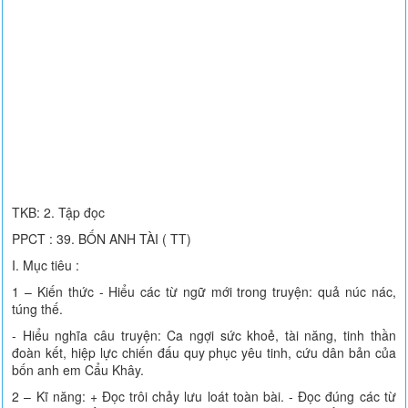
TKB: 2. Tập đọc
PPCT : 39. BỐN ANH TÀI ( TT)
I. Mục tiêu :
1 – Kiến thức - Hiểu các từ ngữ mới trong truyện: quả núc nác,
túng thế.
- Hiểu nghĩa câu truyện: Ca ngợi sức khoẻ, tài năng, tinh thần
đoàn kết, hiệp lực chiến đấu quy phục yêu tinh, cứu dân bản của
bốn anh em Cẩu Khây.
2 – Kĩ năng: + Đọc trôi chảy lưu loát toàn bài. - Đọc đúng các từ