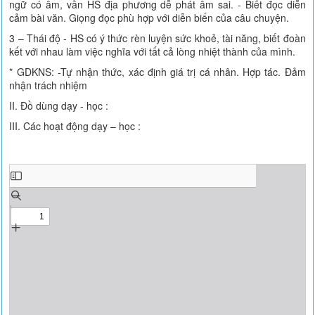
ngữ có âm, vần HS địa phương dễ phát âm sai. - Biết đọc diễn
cảm bài văn. Giọng đọc phù hợp với diễn biến của câu chuyện.
3 – Thái độ - HS có ý thức rèn luyện sức khoẻ, tài năng, biết đoàn
kết với nhau làm việc nghĩa với tất cả lòng nhiệt thành của mình.
* GDKNS: -Tự nhận thức, xác định giá trị cá nhân. Hợp tác. Đảm
nhận trách nhiệm
II. Đồ dùng dạy - học :
III. Các hoạt động dạy – học :