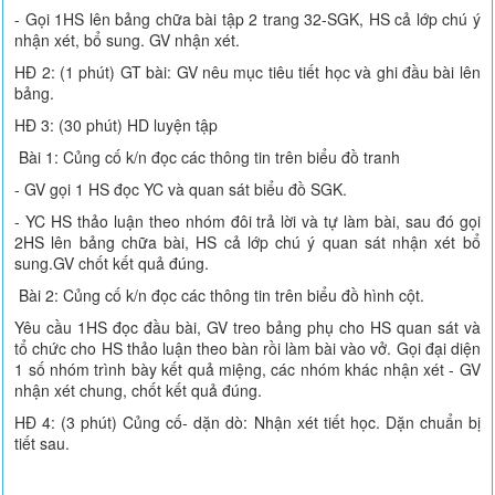
- Gọi 1HS lên bảng chữa bài tập 2 trang 32-SGK, HS cả lớp chú ý
nhận xét, bổ sung. GV nhận xét.
HĐ 2: (1 phút) GT bài: GV nêu mục tiêu tiết học và ghi đầu bài lên
bảng.
HĐ 3: (30 phút) HD luyện tập
Bài 1: Củng cố k/n đọc các thông tin trên biểu đồ tranh
- GV gọi 1 HS đọc YC và quan sát biểu đồ SGK.
- YC HS thảo luận theo nhóm đôi trả lời và tự làm bài, sau đó gọi
2HS lên bảng chữa bài, HS cả lớp chú ý quan sát nhận xét bổ
sung.GV chốt kết quả đúng.
Bài 2: Củng cố k/n đọc các thông tin trên biểu đồ hình cột.
Yêu cầu 1HS đọc đầu bài, GV treo bảng phụ cho HS quan sát và
tổ chức cho HS thảo luận theo bàn rồi làm bài vào vở. Gọi đại diện
1 số nhóm trình bày kết quả miệng, các nhóm khác nhận xét - GV
nhận xét chung, chốt kết quả đúng.
HĐ 4: (3 phút) Củng cố- dặn dò: Nhận xét tiết học. Dặn chuẩn bị
tiết sau.