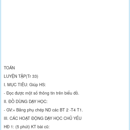
TOÁN
LUYỆN TẬP(Tr 33)
I. MỤC TIÊU: Giúp HS:
- Đọc được một số thông tin trên biểu đồ.
II. ĐỒ DÙNG DẠY HỌC:
- GV:+ Bảng phụ chép ND các BT 2 -T4 T1.
III. CÁC HOẠT ĐỘNG DẠY HỌC CHỦ YẾU
HĐ 1: (5 phút) KT bài cũ: