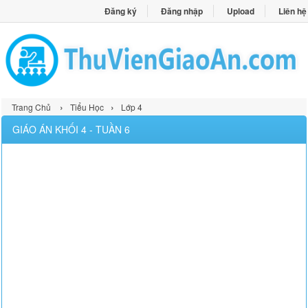
Đăng ký
Đăng nhập
Upload
Liên hệ
›
›
Trang Chủ
Tiểu Học
Lớp 4
GIÁO ÁN KHỐI 4 - TUẦN 6