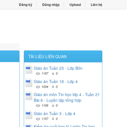
Đăng ký
Đăng nhập
Upload
Liên hệ
TÀI LIỆU LIÊN QUAN
Giáo án Tuần 23 - Lớp Bốn
1187
0
Giáo án Tuần 18 - Lớp 4
1034
0
Giáo án môn Tin học lớp 4 - Tuần 21
Bài 6 - Luyện tập tổng hợp
1106
0
Giáo án Tuần 3 - Lớp 4
1157
0
Kiểm tra cuối học kì I môn Tin học