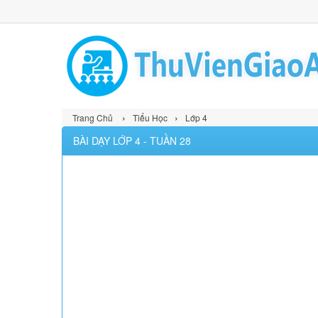
›
›
Trang Chủ
Tiểu Học
Lớp 4
BÀI DẠY LỚP 4 - TUẦN 28