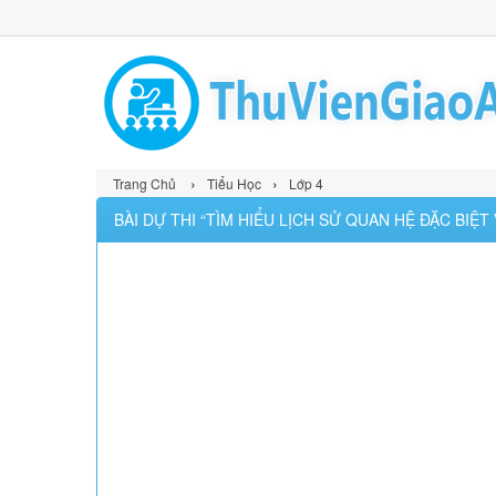
›
›
Trang Chủ
Tiểu Học
Lớp 4
BÀI DỰ THI “TÌM HIỂU LỊCH SỬ QUAN HỆ ĐẶC BIỆT V