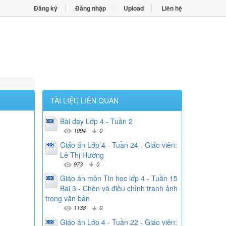
Đăng ký
Đăng nhập
Upload
Liên hệ
TÀI LIỆU LIÊN QUAN
Bài dạy Lớp 4 - Tuần 2
1094
0
Giáo án Lớp 4 - Tuần 24 - Giáo viên:
Lê Thị Hường
973
0
Giáo án môn Tin học lớp 4 - Tuần 15
Bài 3 - Chèn và điều chỉnh tranh ảnh
trong văn bản
1138
0
Giáo án Lớp 4 - Tuần 22 - Giáo viên: