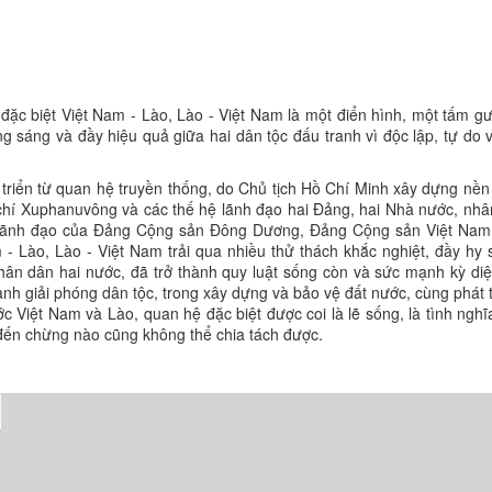
ệ đặc biệt Việt Nam - Lào, Lào - Việt Nam là một điển hình, một tấm 
g sáng và đầy hiệu quả giữa hai dân tộc đấu tranh vì độc lập, tự do v
 triển từ quan hệ truyền thống, do Chủ tịch Hồ Chí Minh xây dựng nề
hí Xuphanuvông và các thế hệ lãnh đạo hai Đảng, hai Nhà nước, nhâ
ự lãnh đạo của Đảng Cộng sản Đông Dương, Đảng Cộng sản Việt Nam
 Lào, Lào - Việt Nam trải qua nhiều thử thách khắc nghiệt, đầy hy s
nhân dân hai nước, đã trở thành quy luật sống còn và sức mạnh kỳ diệ
ranh giải phóng dân tộc, trong xây dựng và bảo vệ đất nước, cùng phát 
 Việt Nam và Lào, quan hệ đặc biệt được coi là lẽ sống, là tình nghĩa 
 đến chừng nào cũng không thể chia tách được.