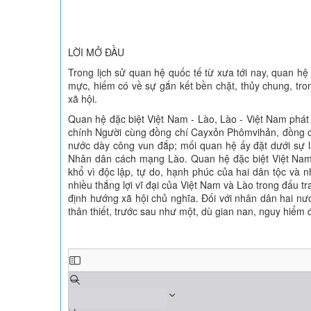
LỜI MỞ ĐẦU
Trong lịch sử quan hệ quốc tế từ xưa tới nay, quan h
mực, hiếm có về sự gắn kết bền chặt, thủy chung, tron
xã hội.
Quan hệ đặc biệt Việt Nam - Lào, Lào - Việt Nam phát
chính Người cùng đồng chí Cayxỏn Phômvihản, đồng c
nước dày công vun đắp; mối quan hệ ấy đặt dưới s
Nhân dân cách mạng Lào. Quan hệ đặc biệt Việt Nam -
khổ vì độc lập, tự do, hạnh phúc của hai dân tộc và 
nhiều thắng lợi vĩ đại của Việt Nam và Lào trong đấu t
định hướng xã hội chủ nghĩa. Đối với nhân dân hai nước
thân thiết, trước sau như một, dù gian nan, nguy hiểm