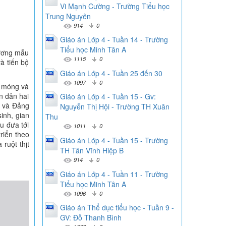
Vi Mạnh Cường - Trường Tiểu học
Trung Nguyên
914
0
Giáo án Lớp 4 - Tuần 14 - Trường
Tiểu học Minh Tân A
gương mẫu
1115
0
à tiến bộ
Giáo án Lớp 4 - Tuần 25 đến 30
1097
0
n móng và
n dân hai
Giáo án Lớp 4 - Tuần 15 - Gv:
 và Đảng
Nguyễn Thị Hội - Trường TH Xuân
inh, gian
Thu
u đưa tới
1011
0
triển theo
Giáo án Lớp 4 - Tuần 15 - Trường
ruột thịt
TH Tân Vĩnh Hiệp B
914
0
Giáo án Lớp 4 - Tuần 11 - Trường
Tiểu học Minh Tân A
1096
0
Giáo án Thể dục tiểu học - Tuần 9 -
GV: Đỗ Thanh Bình