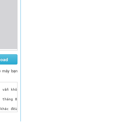
load
 về máy bạn