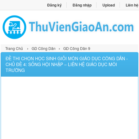
Đăng ký
Đăng nhập
Upload
Liên hệ
›
›
Trang Chủ
GD Công Dân
GD Công Dân 9
ĐỀ THI CHỌN HỌC SINH GIỎI MÔN GIÁO DỤC CÔNG DÂN -
CHỦ ĐỀ 4: SỐNG HỘI NHẬP – LIÊN HỆ GIÁO DỤC MÔI
TRƯỜNG