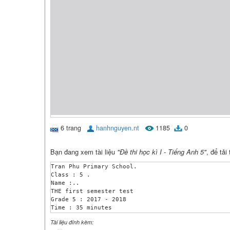
6 trang
hanhnguyen.nt
1185
0
Bạn đang xem tài liệu
"Đề thi học kì I - Tiếng Anh 5"
, để tải
Tran Phu Primary School.

Class : 5 .

Name :..

THE first semester test 

Grade 5 : 2017 - 2018

Time : 35 minutes 

Questions

Tài liệu đính kèm:
Q.1
