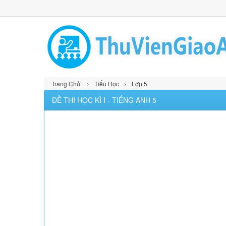
›
›
Trang Chủ
Tiểu Học
Lớp 5
ĐỀ THI HỌC KÌ I - TIẾNG ANH 5