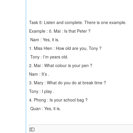
Task 5: Listen and complete. There is one example.
Example : 0. Mai : Is that Peter ?
Nam : Yes, it is.
1. Miss Hien : How old are you, Tony ?
Tony : I’m years old.
2. Mai : What colour is your pen ?
Nam : It’s .
3. Mary : What do you do at break time ?
Tony : I play .
4. Phong : Is your school bag ?
Quan : Yes, it is.