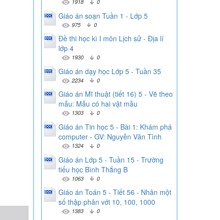
1918
0
Giáo án soạn Tuần 1 - Lớp 5
975
0
Đề thi học kì I môn Lịch sử - Địa lí
lớp 4
1930
0
Giáo án dạy học Lớp 5 - Tuần 35
2234
0
Giáo án Mĩ thuật (tiết 16) 5 - Vẽ theo
mẫu: Mẫu có hai vật mẫu
1303
0
Giáo án Tin học 5 - Bài 1: Khám phá
computer - GV: Nguyễn Văn Tình
1324
0
Giáo án Lớp 5 - Tuần 15 - Trường
tiểu học Bình Thắng B
1063
0
Giáo án Toán 5 - Tiết 56 - Nhân một
số thập phân với 10, 100, 1000
1383
0