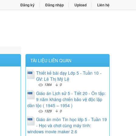
Đăng ký
Đăng nhập
Upload
Liên hệ
TÀI LIỆU LIÊN QUAN
Thiết kế bài dạy Lớp 5 - Tuần 10 -
GV: Lê Thị Mỹ Lệ
1364
0
Giáo án Lịch sử 5 - Tiết 20 - Ôn tập:
9 năm kháng chiến bảo vệ độc lập
dân tộc ( 1945 – 1954 )
1329
0
Giáo án môn Tin học lớp 5 - Tuần 19
- Học và chơi cùng máy tính:
windows movie maker 2.6