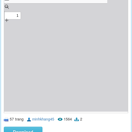
57 trang
minhkhang45
1564
2
Download