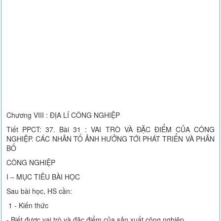
Chương VIII : ĐỊA LÍ CÔNG NGHIỆP
Tiết PPCT: 37. Bài 31 : VAI TRÒ VÀ ĐẶC ĐIỂM CỦA CÔNG
NGHIỆP. CÁC NHÂN TỐ ẢNH HƯỞNG TỚI PHÁT TRIỂN VÀ PHÂN
BỐ
CÔNG NGHIỆP
I – MỤC TIÊU BÀI HỌC
Sau bài học, HS cần:
1 - Kiến thức
- Biết được vai trò và đặc điểm của sản xuất công nghiệp.