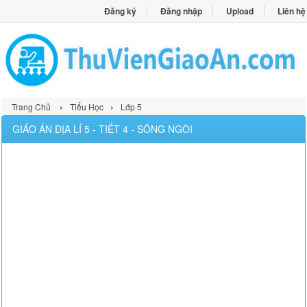
Đăng ký
Đăng nhập
Upload
Liên hệ
›
›
Trang Chủ
Tiểu Học
Lớp 5
GIÁO ÁN ĐỊA LÍ 5 - TIẾT 4 - SÔNG NGÒI