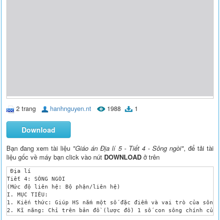
2 trang
hanhnguyen.nt
1988
1
Download
Bạn đang xem tài liệu
"Giáo án Địa lí 5 - Tiết 4 - Sông ngòi"
, để tải tài
liệu gốc về máy bạn click vào nút
DOWNLOAD
ở trên
 Địa lí 

Tiết 4: SÔNG NGÒI

(Mức độ liên hệ: Bộ phận/liên hệ)

I. MỤC TIÊU: 

1. Kiến thức: Giúp HS nắm một số đặc điểm và vai trò của sông 
2. Kĩ năng: Chỉ trên bản đồ (lược đồ) 1 số con sông chính củaV
3. Thái độ: Giáo dục HS nhận thức được vai trò to lớn của sông