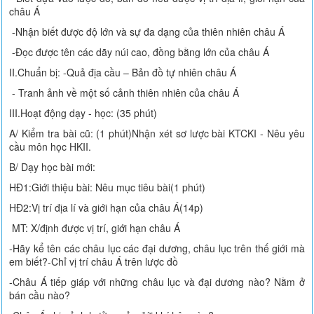
châu Á
-Nhận biết được độ lớn và sự đa dạng của thiên nhiên châu Á
-Đọc được tên các dãy núi cao, đồng bằng lớn của châu Á
II.Chuẩn bị: -Quả địa cầu – Bản đồ tự nhiên châu Á
- Tranh ảnh về một số cảnh thiên nhiên của châu Á
III.Hoạt động dạy - học: (35 phút)
A/ Kiểm tra bài cũ: (1 phút)Nhận xét sơ lược bài KTCKI - Nêu yêu
cầu môn học HKII.
B/ Dạy học bài mới:
HĐ1:Giới thiệu bài: Nêu mục tiêu bài(1 phút)
HĐ2:Vị trí địa lí và giới hạn của châu Á(14p)
MT: X/định được vị trí, giới hạn châu Á
-Hãy kể tên các châu lục các đại dương, châu lục trên thế giới mà
em biết?-Chỉ vị trí châu Á trên lược đồ
-Châu Á tiếp giáp với những châu lục và đại dương nào? Nằm ở
bán cầu nào?