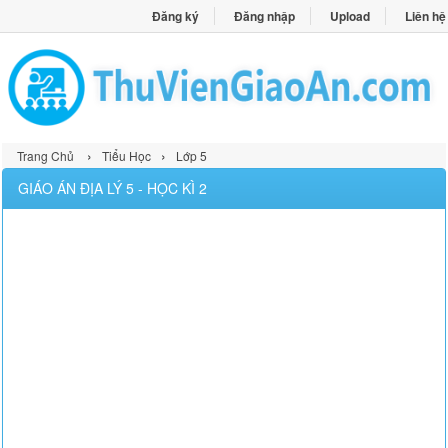
Đăng ký
Đăng nhập
Upload
Liên hệ
›
›
Trang Chủ
Tiểu Học
Lớp 5
GIÁO ÁN ĐỊA LÝ 5 - HỌC KÌ 2