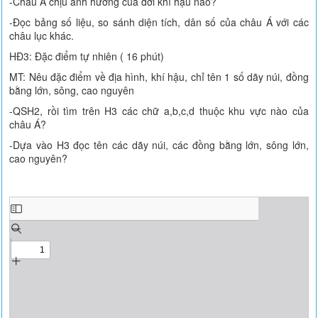
-Châu Á chịu ảnh hưởng của đới khí hậu nào?
-Đọc bảng số liệu, so sánh diện tích, dân số của châu Á với các
châu lục khác.
HĐ3: Đặc điểm tự nhiên ( 16 phút)
MT: Nêu đặc điểm về địa hình, khí hậu, chỉ tên 1 số dãy núi, đồng
bằng lớn, sông, cao nguyên
-QSH2, rồi tìm trên H3 các chữ a,b,c,d thuộc khu vực nào của
châu Á?
-Dựa vào H3 đọc tên các dãy núi, các đồng bằng lớn, sông lớn,
cao nguyên?