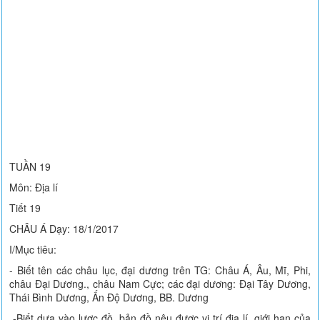
TUẦN 19
Môn: Địa lí
Tiết 19
CHÂU Á Dạy: 18/1/2017
I/Mục tiêu:
- Biết tên các châu lục, đại dương trên TG: Châu Á, Âu, Mĩ, Phi,
châu Đại Dương., châu Nam Cực; các đại dương: Đại Tây Dương,
Thái Bình Dương, Ấn Độ Dương, BB. Dương
-Biết dựa vào lược đồ, bản đồ nêu được vị trí địa lí, giới hạn của