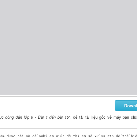
Down
ục công dân lớp 6 - Bài 1 đến bài 15"
, để tải tài liệu gốc về máy bạn cli