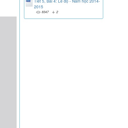
Tiết 5, Bài 4: Lễ độ - Năm học 2014-
2015
8347
2