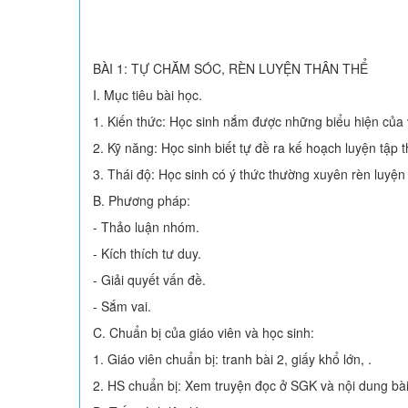
BÀI 1: TỰ CHĂM SÓC, RÈN LUYỆN THÂN THỂ
I. Mục tiêu bài học.
1. Kiến thức: Học sinh nắm được những biểu hiện của v
2. Kỹ năng: Học sinh biết tự đề ra kế hoạch luyện tập 
3. Thái độ: Học sinh có ý thức thường xuyên rèn luyện
B. Phương pháp:
- Thảo luận nhóm.
- Kích thích tư duy.
- Giải quyết vấn đề.
- Sắm vai.
C. Chuẩn bị của giáo viên và học sinh:
1. Giáo viên chuẩn bị: tranh bài 2, giấy khổ lớn, .
2. HS chuẩn bị: Xem truyện đọc ở SGK và nội dung bài