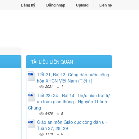
Đăng ký
Đăng nhập
Upload
Liên hệ
TÀI LIỆU LIÊN QUAN
Tiết 21, Bài 13: Công dân nước cộng
hòa XHCN Việt Nam (Tiết 1)
2021
1
Tiết 23+24 - Bài 14: Thực hiện trật tự
an toàn giao thông - Nguyễn Thành
Chung
6478
5
Giáo án môn Giáo dục công dân 6 -
Tuần 27, 28, 29
1118
0