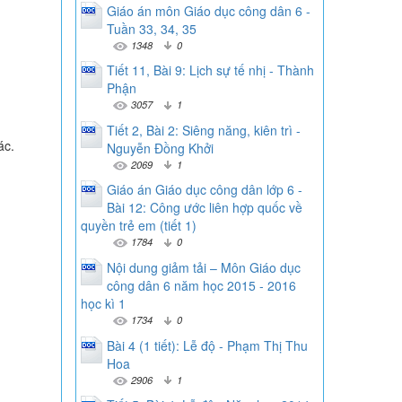
Giáo án môn Giáo dục công dân 6 -
Tuần 33, 34, 35
1348
0
Tiết 11, Bài 9: Lịch sự tế nhị - Thành
Phận
3057
1
Tiết 2, Bài 2: Siêng năng, kiên trì -
ác.
Nguyễn Đồng Khởi
2069
1
Giáo án Giáo dục công dân lớp 6 -
Bài 12: Công ước liên hợp quốc về
quyền trẻ em (tiết 1)
1784
0
Nội dung giảm tải – Môn Giáo dục
công dân 6 năm học 2015 - 2016
học kì 1
1734
0
Bài 4 (1 tiết): Lễ độ - Phạm Thị Thu
Hoa
2906
1