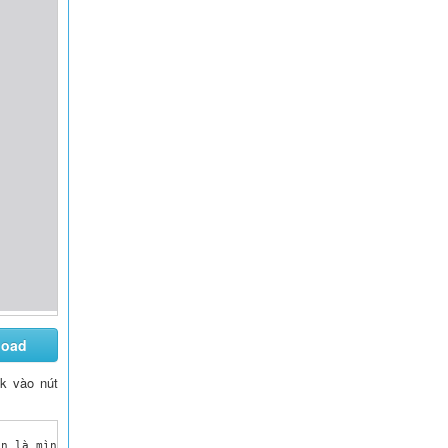
load
ck vào nút