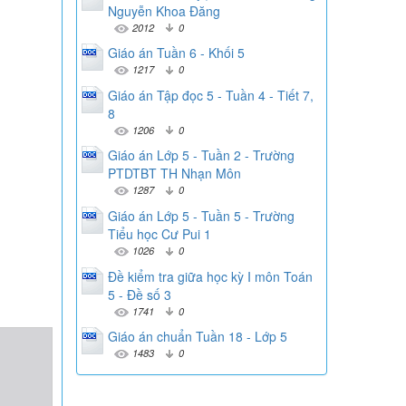
Nguyễn Khoa Đăng
2012
0
Giáo án Tuần 6 - Khối 5
1217
0
Giáo án Tập đọc 5 - Tuần 4 - Tiết 7,
8
1206
0
Giáo án Lớp 5 - Tuần 2 - Trường
PTDTBT TH Nhạn Môn
1287
0
Giáo án Lớp 5 - Tuần 5 - Trường
Tiểu học Cư Pui 1
1026
0
Đề kiểm tra giữa học kỳ I môn Toán
5 - Đề số 3
1741
0
Giáo án chuẩn Tuần 18 - Lớp 5
1483
0