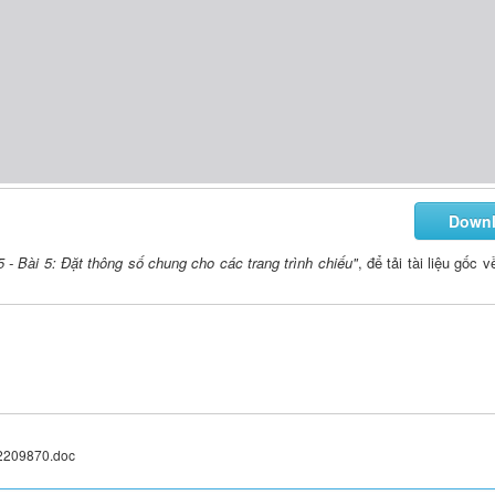
Down
 - Bài 5: Đặt thông số chung cho các trang trình chiếu"
, để tải tài liệu gốc
U (TIẾT 1)

12209870.doc