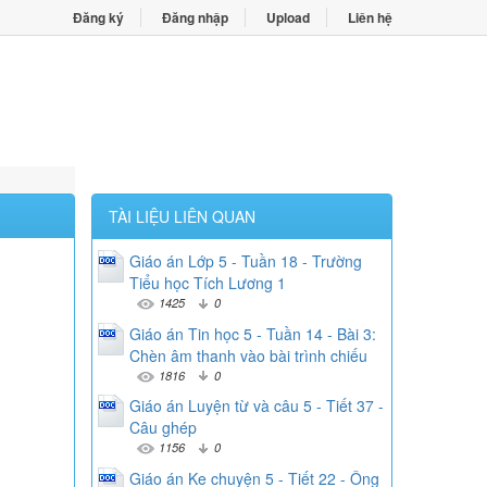
Đăng ký
Đăng nhập
Upload
Liên hệ
TÀI LIỆU LIÊN QUAN
Giáo án Lớp 5 - Tuần 18 - Trường
Tiểu học Tích Lương 1
1425
0
Giáo án Tin học 5 - Tuần 14 - Bài 3:
Chèn âm thanh vào bài trình chiếu
1816
0
Giáo án Luyện từ và câu 5 - Tiết 37 -
Câu ghép
1156
0
Giáo án Ke chuyện 5 - Tiết 22 - Ông