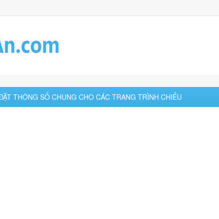
5: ĐẶT THÔNG SỐ CHUNG CHO CÁC TRANG TRÌNH CHIẾU