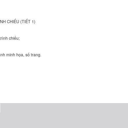
H CHIẾU (TIẾT 1)
rình chiếu;
ình minh họa, số trang.