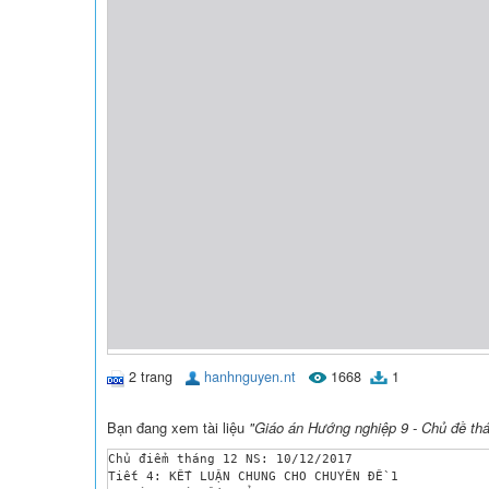
2 trang
hanhnguyen.nt
1668
1
Bạn đang xem tài liệu
"Giáo án Hướng nghiệp 9 - Chủ đề th
Chủ điểm tháng 12 NS: 10/12/2017

Tiết 4: KẾT LUẬN CHUNG CHO CHUYÊN ĐỀ 1
