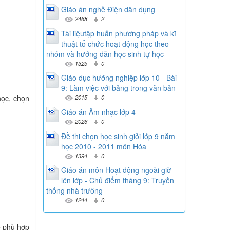
Giáo án nghề Điện dân dụng
2468
2
Tài liệutập huấn phương pháp và kĩ
thuật tổ chức hoạt động học theo
nhóm và hướng dẫn học sinh tự học
1325
0
Giáo dục hướng nghiệp lớp 10 - Bài
9: Làm việc với bảng trong văn bản
học, chọn
2015
0
Giáo án Âm nhạc lớp 4
2026
0
Đề thi chọn học sinh giỏi lớp 9 năm
học 2010 - 2011 môn Hóa
1394
0
Giáo án môn Hoạt động ngoài giờ
lên lớp - Chủ điểm tháng 9: Truyền
thống nhà trường
1244
0
ề phù hợp