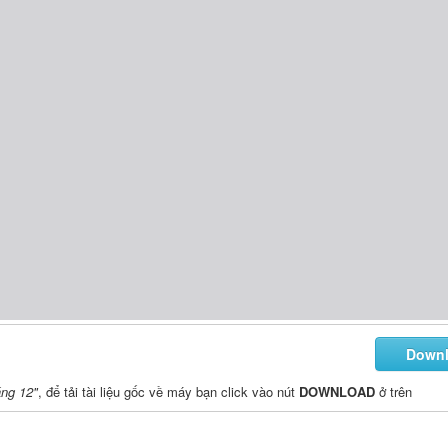
Down
áng 12"
, để tải tài liệu gốc về máy bạn click vào nút
DOWNLOAD
ở trên