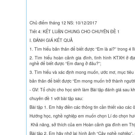
Chủ điểm tháng 12 NS: 10/12/2017
Tiết 4: KẾT LUẬN CHUNG CHO CHUYÊN ĐỀ 1
I. ĐÁNH GIÁ KẾT QUẢ
1. Tìm hiểu bản thân để biết được “Em là ai?” trong 4 lĩ
2. Tìm hiểu hoàn cảnh gia đình, tình hình KTXH ở đị
nghề để biết được “Em đang ở đâu?”;
3. Tìm hiểu và xác định mong muốn, ước mơ, mục tiêu
bản thân để biết được “Em mong muốn trở thành người
- GV: Tổ chức cho học sinh làm Bài tập đánh giá sau k
chuyên đề 1 với bài tập sau:
Bài tập 1. Em hãy điền các thông tin cần thiết vào các 
Hướng học, nghề nghiệp em muốn chọn Lí do chọn hư
Khả năng, sở thích của em Hoàn cảnh gia đình em Thị
Bài tập 2. Em hãy nhớ lại hình ảnh “Cây nghề nghiệp”, 