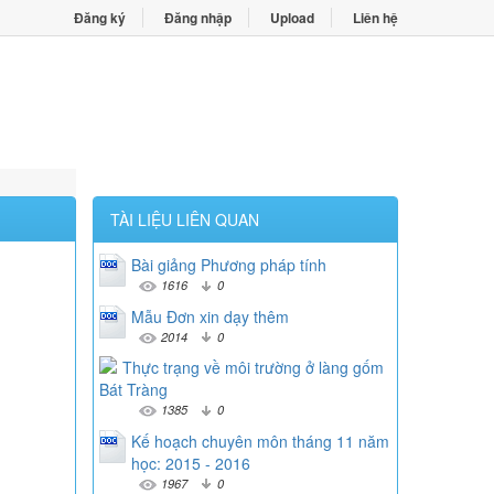
Đăng ký
Đăng nhập
Upload
Liên hệ
TÀI LIỆU LIÊN QUAN
Bài giảng Phương pháp tính
1616
0
Mẫu Đơn xin dạy thêm
2014
0
Thực trạng về môi trường ở làng gốm
Bát Tràng
1385
0
Kế hoạch chuyên môn tháng 11 năm
học: 2015 - 2016
1967
0