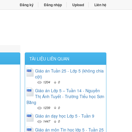
Đăng ký
Đăng nhập
Upload
Liên hệ
TÀI LIỆU LIÊN QUAN
Giáo án Tuần 25 - Lớp 5 (không chia
cột)
1204
0
Giáo án Lớp 5 – Tuần 14 - Nguyễn
Thị Ánh Tuyết - Trường Tiểu học Sơn
Bằng
1239
0
Giáo án dạy học Lớp 5 - Tuần 9
1447
0
Giáo án môn Tin học lớp 5 - Tuần 25