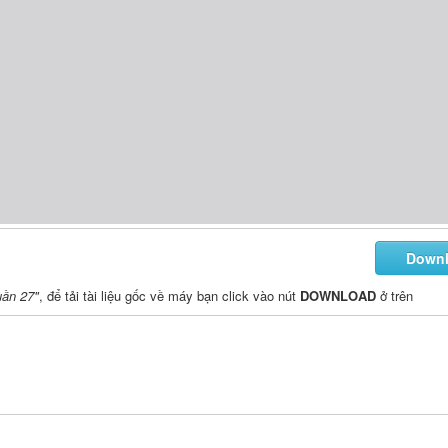
Down
uần 27"
, để tải tài liệu gốc về máy bạn click vào nút
DOWNLOAD
ở trên