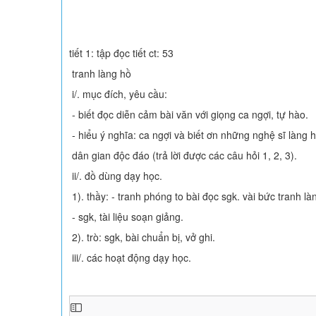
tiết 1: tập đọc tiết ct: 53
tranh làng hồ
i/. mục đích, yêu cầu:
- biết đọc diễn cảm bài văn với giọng ca ngợi, tự hào.
- hiểu ý nghĩa: ca ngợi và biết ơn những nghệ sĩ làng
dân gian độc đáo (trả lời được các câu hỏi 1, 2, 3).
ii/. đồ dùng dạy học.
1). thầy: - tranh phóng to bài đọc sgk. vài bức tranh là
- sgk, tài liệu soạn giảng.
2). trò: sgk, bài chuẩn bị, vở ghi.
iii/. các hoạt động dạy học.