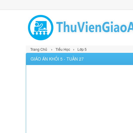
›
›
Trang Chủ
Tiểu Học
Lớp 5
GIÁO ÁN KHỐI 5 - TUẦN 27