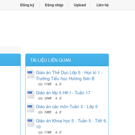
Đăng ký
Đăng nhập
Upload
Liên hệ
TÀI LIỆU LIÊN QUAN
Giáo án Thể Dục Lớp 5 - Học kì 1 -
Trường Tiểu học Hương Sơn B
1195
0
Giáo án lớp 5 HK I - Tuần 17
1248
0
Giáo án các môn Tuần 3 - Lớp 5
1085
0
Giáo án Khoa học 5 - Tuần 5 - Tiết 9,
10
1199
0