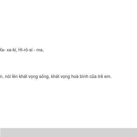
a- xa-ki, Hi-rô-si - ma,
hân, nói lên khát vọng sống, khát vọng hoà bình của trẻ em.