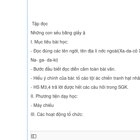
Tập đọc
Những con sếu bằng giấy ậ
I. Mục tiêu bài học:
- Đọc đúng các tên ng­ời, tên địa lí n­ớc ngoài(Xa-da-cô X
Na- ga- da-ki)
- Bước đầu biết đọc diễn cảm toàn bài văn.
- Hiểu ý chính của bài: tố cáo tội ác chiến tranh hạt n
- HS M3,4 trả lời được hết các câu hỏi trong SGK.
II. Phương tiện dạy học:
- Máy chiếu
III. Các hoạt động tổ chức: