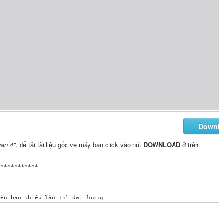
Down
uần 4"
, để tải tài liệu gốc về máy bạn click vào nút
DOWNLOAD
ở trên