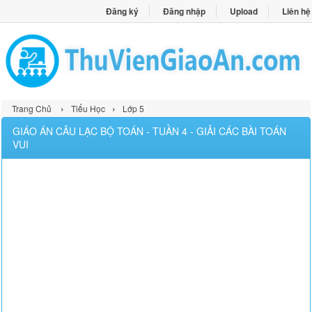
Đăng ký
Đăng nhập
Upload
Liên hệ
›
›
Trang Chủ
Tiểu Học
Lớp 5
GIÁO ÁN CÂU LẠC BỘ TOÁN - TUẦN 4 - GIẢI CÁC BÀI TOÁN
VUI