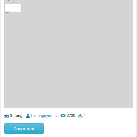
3 trang
hanhnguyen.nt
2720
1
Download