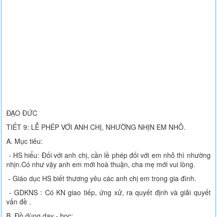
ĐẠO ĐỨC
TIẾT 9: LỄ PHÉP VỚI ANH CHỊ, NHƯỜNG NHỊN EM NHỎ.
A. Mục tiêu:
- HS hiểu: Đối với anh chị, cần lề phép đối với em nhỏ thì nhường
nhịn.Có như vậy anh em mới hoà thuận, cha mẹ mới vui lòng.
- Giáo dục HS biết thương yêu các anh chị em trong gia đình.
- GDKNS : Có KN giao tiếp, ứng xử, ra quyết định và giải quyết
vấn đề .
B. Đồ dùng dạy - học: