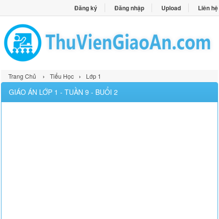
Đăng ký
Đăng nhập
Upload
Liên hệ
›
›
Trang Chủ
Tiểu Học
Lớp 1
GIÁO ÁN LỚP 1 - TUẦN 9 - BUỔI 2