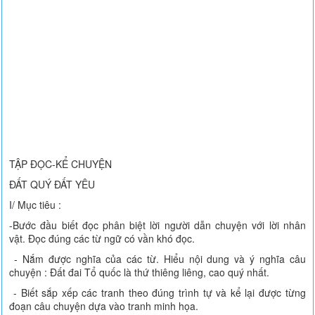
TẬP ĐỌC-KỂ CHUYỆN
ĐẤT QUÝ ĐẤT YÊU
I/ Mục tiêu :
-Bước đầu biết đọc phân biệt lời người dẫn chuyện với lời nhân
vật. Đọc đúng các từ ngữ có vần khó đọc.
- Nắm được nghĩa của các từ. Hiểu nội dung và ý nghĩa câu
chuyện : Đất đai Tổ quốc là thứ thiêng liêng, cao quý nhất.
- Biết sắp xếp các tranh theo đúng trình tự và kể lại được từng
đoạn câu chuyện dựa vào tranh minh họa.