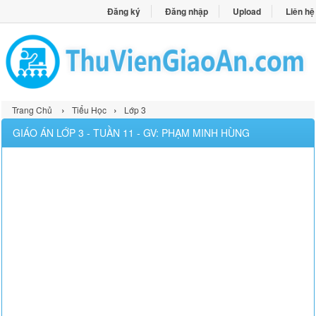
Đăng ký
Đăng nhập
Upload
Liên hệ
›
›
Trang Chủ
Tiểu Học
Lớp 3
GIÁO ÁN LỚP 3 - TUẦN 11 - GV: PHẠM MINH HÙNG